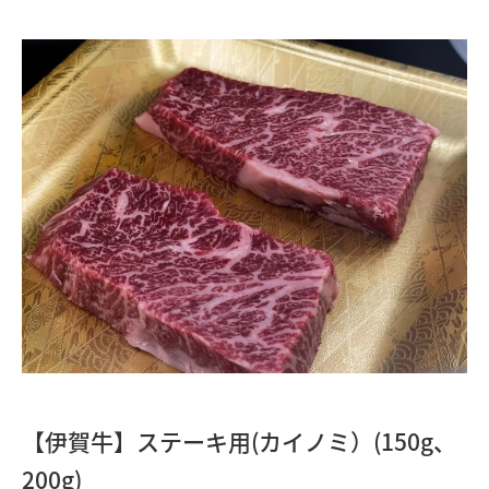
【伊賀牛】ステーキ用(カイノミ）(150g、
200g)