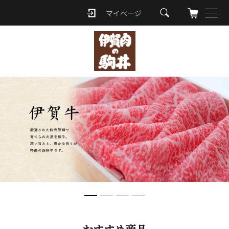
マイページ
ロ
グ
イ
ン