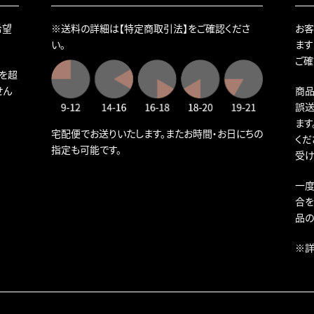
希望
※送料の詳細は
【特定商取引法】
をご確認くださ
お客
い。
ます
ご確
）を超
せん
商品
誤送
ます
宅配便でお送りいたします。またお時間・お日にちの
くだ
指定も可能です。
受け
一度
合を
品の
※