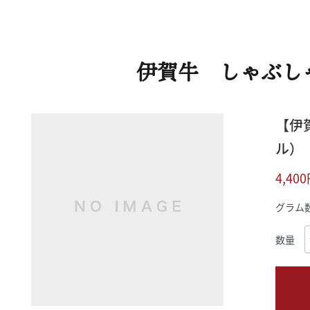
伊賀牛 しゃぶし
【伊
ル）
4,40
グラム
数量